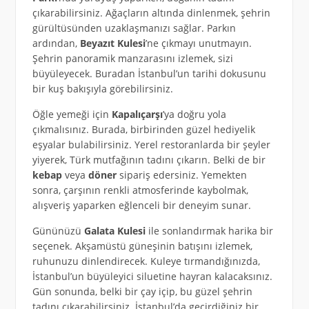
çıkarabilirsiniz. Ağaçların altında dinlenmek, şehrin
gürültüsünden uzaklaşmanızı sağlar. Parkın
ardından,
Beyazıt Kulesi
’ne çıkmayı unutmayın.
Şehrin panoramik manzarasını izlemek, sizi
büyüleyecek. Buradan İstanbul’un tarihi dokusunu
bir kuş bakışıyla görebilirsiniz.
Öğle yemeği için
Kapalıçarşı
’ya doğru yola
çıkmalısınız. Burada, birbirinden güzel hediyelik
eşyalar bulabilirsiniz. Yerel restoranlarda bir şeyler
yiyerek, Türk mutfağının tadını çıkarın. Belki de bir
kebap
veya
döner
sipariş edersiniz. Yemekten
sonra, çarşının renkli atmosferinde kaybolmak,
alışveriş yaparken eğlenceli bir deneyim sunar.
Gününüzü
Galata Kulesi
ile sonlandırmak harika bir
seçenek. Akşamüstü güneşinin batışını izlemek,
ruhunuzu dinlendirecek. Kuleye tırmandığınızda,
İstanbul’un büyüleyici siluetine hayran kalacaksınız.
Gün sonunda, belki bir çay içip, bu güzel şehrin
tadını çıkarabilirsiniz. İstanbul’da geçirdiğiniz bir