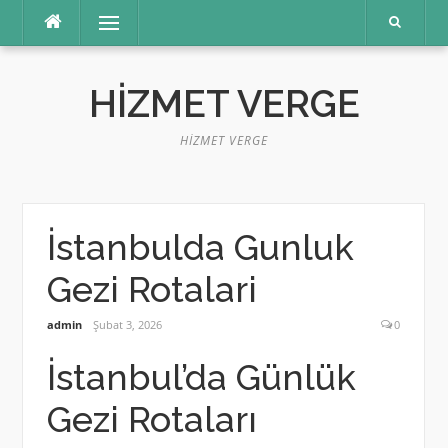
İçeriğe
Menü
atla
HIZMET VERGE
HIZMET VERGE
İstanbulda Gunluk
Gezi Rotalari
admin
Şubat 3, 2026
0
İstanbul’da Günlük
Gezi Rotaları