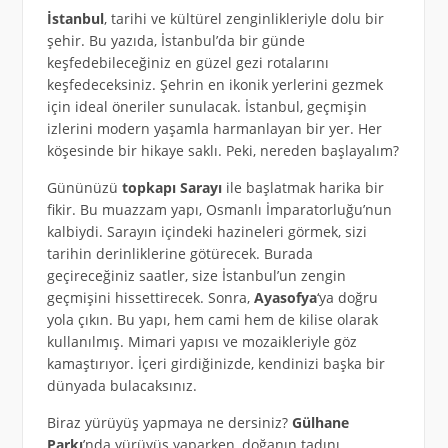
İstanbul
, tarihi ve kültürel zenginlikleriyle dolu bir
şehir. Bu yazıda, İstanbul’da bir günde
keşfedebileceğiniz en güzel gezi rotalarını
keşfedeceksiniz. Şehrin en ikonik yerlerini gezmek
için ideal öneriler sunulacak. İstanbul, geçmişin
izlerini modern yaşamla harmanlayan bir yer. Her
köşesinde bir hikaye saklı. Peki, nereden başlayalım?
Gününüzü
topkapı Sarayı
ile başlatmak harika bir
fikir. Bu muazzam yapı, Osmanlı İmparatorluğu’nun
kalbiydi. Sarayın içindeki hazineleri görmek, sizi
tarihin derinliklerine götürecek. Burada
geçireceğiniz saatler, size İstanbul’un zengin
geçmişini hissettirecek. Sonra,
Ayasofya
‘ya doğru
yola çıkın. Bu yapı, hem cami hem de kilise olarak
kullanılmış. Mimari yapısı ve mozaikleriyle göz
kamaştırıyor. İçeri girdiğinizde, kendinizi başka bir
dünyada bulacaksınız.
Biraz yürüyüş yapmaya ne dersiniz?
Gülhane
Parkı
’nda yürüyüş yaparken, doğanın tadını