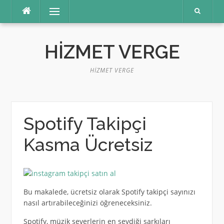
İçeriğe
Menü
atla
HIZMET VERGE
HIZMET VERGE
Spotify Takipçi
Kasma Ücretsiz
Bu makalede, ücretsiz olarak Spotify takipçi sayınızı
nasıl artırabileceğinizi öğreneceksiniz.
Spotify, müzik severlerin en sevdiği şarkıları