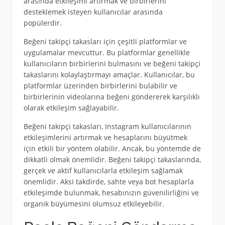
arasında etkileşimi artırmak ve birbirlerini
desteklemek isteyen kullanıcılar arasında
popülerdir.
Beğeni takipçi takasları için çeşitli platformlar ve
uygulamalar mevcuttur. Bu platformlar genellikle
kullanıcıların birbirlerini bulmasını ve beğeni takipçi
takaslarını kolaylaştırmayı amaçlar. Kullanıcılar, bu
platformlar üzerinden birbirlerini bulabilir ve
birbirlerinin videolarına beğeni göndererek karşılıklı
olarak etkileşim sağlayabilir.
Beğeni takipçi takasları, Instagram kullanıcılarının
etkileşimlerini artırmak ve hesaplarını büyütmek
için etkili bir yöntem olabilir. Ancak, bu yöntemde de
dikkatli olmak önemlidir. Beğeni takipçi takaslarında,
gerçek ve aktif kullanıcılarla etkileşim sağlamak
önemlidir. Aksi takdirde, sahte veya bot hesaplarla
etkileşimde bulunmak, hesabınızın güvenilirliğini ve
organik büyümesini olumsuz etkileyebilir.