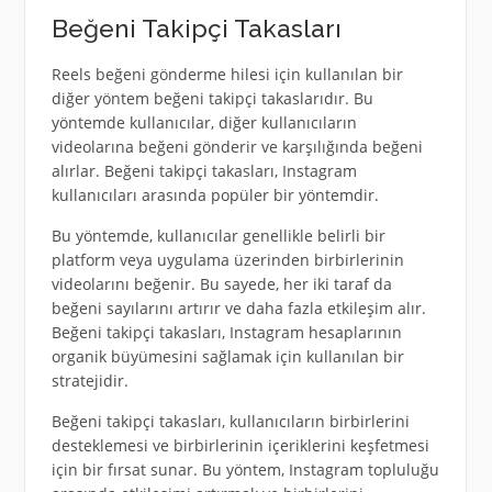
Beğeni Takipçi Takasları
Reels beğeni gönderme hilesi için kullanılan bir
diğer yöntem beğeni takipçi takaslarıdır. Bu
yöntemde kullanıcılar, diğer kullanıcıların
videolarına beğeni gönderir ve karşılığında beğeni
alırlar. Beğeni takipçi takasları, Instagram
kullanıcıları arasında popüler bir yöntemdir.
Bu yöntemde, kullanıcılar genellikle belirli bir
platform veya uygulama üzerinden birbirlerinin
videolarını beğenir. Bu sayede, her iki taraf da
beğeni sayılarını artırır ve daha fazla etkileşim alır.
Beğeni takipçi takasları, Instagram hesaplarının
organik büyümesini sağlamak için kullanılan bir
stratejidir.
Beğeni takipçi takasları, kullanıcıların birbirlerini
desteklemesi ve birbirlerinin içeriklerini keşfetmesi
için bir fırsat sunar. Bu yöntem, Instagram topluluğu