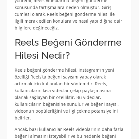
yöntemi, Reels videolarına beğeni gönderme
konusunda tartışmalara neden olmuştur. Giriş
cümlesi olarak, Reels beğeni gönderme hilesi ile
ilgili merak edilen konulara ve nasıl yapıldığına dair
bilgilere değineceğiz.
Reels Beğeni Gönderme
Hilesi Nedir?
Reels beğeni gönderme hilesi, Instagram’ın yeni
özelliği Reels’ta beğeni sayısını yapay olarak
artırmak için kullanılan bir yöntemdir. Reels,
kullanıcıların kısa videolar çekip paylaşmasına
olanak sağlayan bir özelliktir. Bu videolar,
kullanıcıların beğenisine sunulur ve beğeni sayısı,
videonun popülerliğini ve ilgi çekme potansiyelini
belirler.
Ancak, bazı kullanıcılar Reels videolarının daha fazla
beğeni almasını isteyebilir ve bu nedenle beğeni