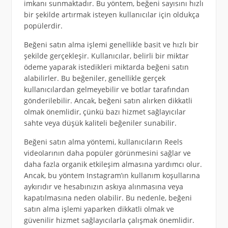
imkanı sunmaktadır. Bu yöntem, beğeni sayısını hızlı
bir şekilde artırmak isteyen kullanıcılar için oldukça
popülerdir.
Beğeni satın alma işlemi genellikle basit ve hızlı bir
şekilde gerçekleşir. Kullanıcılar, belirli bir miktar
ödeme yaparak istedikleri miktarda beğeni satın
alabilirler. Bu beğeniler, genellikle gerçek
kullanıcılardan gelmeyebilir ve botlar tarafından
gönderilebilir. Ancak, beğeni satın alırken dikkatli
olmak önemlidir, çünkü bazı hizmet sağlayıcılar
sahte veya düşük kaliteli beğeniler sunabilir.
Beğeni satın alma yöntemi, kullanıcıların Reels
videolarının daha popüler görünmesini sağlar ve
daha fazla organik etkileşim almasına yardımcı olur.
Ancak, bu yöntem Instagram’ın kullanım koşullarına
aykırıdır ve hesabınızın askıya alınmasına veya
kapatılmasına neden olabilir. Bu nedenle, beğeni
satın alma işlemi yaparken dikkatli olmak ve
güvenilir hizmet sağlayıcılarla çalışmak önemlidir.