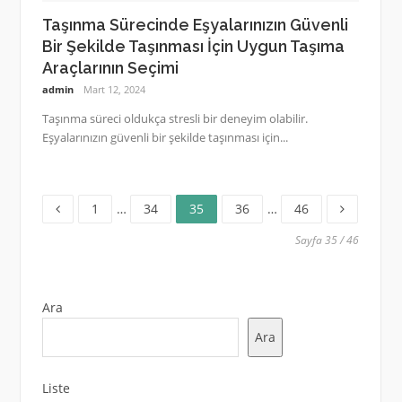
Taşınma Sürecinde Eşyalarınızın Güvenli
Bir Şekilde Taşınması İçin Uygun Taşıma
Araçlarının Seçimi
admin
Mart 12, 2024
Taşınma süreci oldukça stresli bir deneyim olabilir.
Eşyalarınızın güvenli bir şekilde taşınması için...
Sayfa
Sayfa
Sayfa
Sayfa
Sayfa
Yazı
1
…
34
35
36
…
46
sayfalaması
Sayfa 35 / 46
Ara
Ara
Liste