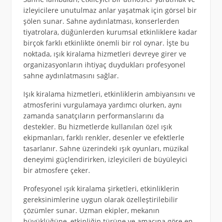
izleyicilere unutulmaz anlar yaşatmak için görsel bir
şölen sunar. Sahne aydınlatması, konserlerden
tiyatrolara, düğünlerden kurumsal etkinliklere kadar
birçok farklı etkinlikte önemli bir rol oynar. İşte bu
noktada, ışık kiralama hizmetleri devreye girer ve
organizasyonların ihtiyaç duydukları profesyonel
sahne aydınlatmasını sağlar.
Işık kiralama hizmetleri, etkinliklerin ambiyansını ve
atmosferini vurgulamaya yardımcı olurken, aynı
zamanda sanatçıların performanslarını da
destekler. Bu hizmetlerde kullanılan özel ışık
ekipmanları, farklı renkler, desenler ve efektlerle
tasarlanır. Sahne üzerindeki ışık oyunları, müzikal
deneyimi güçlendirirken, izleyicileri de büyüleyici
bir atmosfere çeker.
Profesyonel ışık kiralama şirketleri, etkinliklerin
gereksinimlerine uygun olarak özelleştirilebilir
çözümler sunar. Uzman ekipler, mekanın
büyüklüğüne, etkinliğin türüne ve amacına göre en