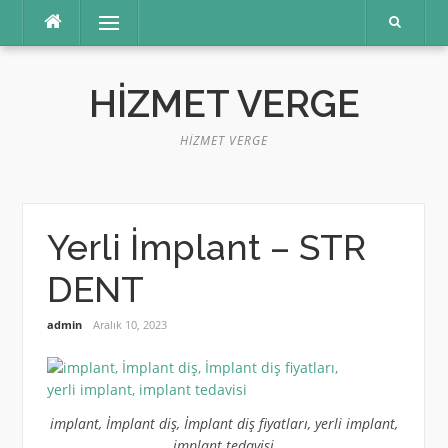
İçeriğe
Menü
atla
HIZMET VERGE
HIZMET VERGE
Yerli İmplant – STR
DENT
admin
Aralık 10, 2023
implant, İmplant diş, İmplant diş fiyatları, yerli implant,
implant tedavisi