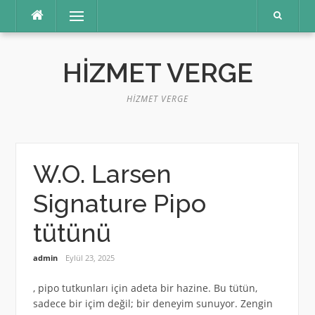
İçeriğe
Menü
atla
HIZMET VERGE
HIZMET VERGE
W.O. Larsen
Signature Pipo
tütünü
admin
Eylül 23, 2025
, pipo tutkunları için adeta bir hazine. Bu tütün,
sadece bir içim değil; bir deneyim sunuyor. Zengin