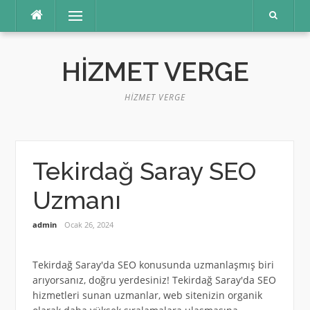
İçeriğe
Menü
atla
HIZMET VERGE
HIZMET VERGE
Tekirdağ Saray SEO
Uzmanı
admin
Ocak 26, 2024
Tekirdağ Saray'da SEO konusunda uzmanlaşmış biri
arıyorsanız, doğru yerdesiniz! Tekirdağ Saray'da SEO
hizmetleri sunan uzmanlar, web sitenizin organik