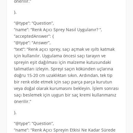
önerilir.”
},
“@type”: “Question”,
“name”: “Renk Açıcı Sprey Nasıl Uygulanır? “,
“acceptedAnswer”: {
“@type”: “Answer”,
“text”: “Renk açıcı sprey, saçı açmak ve ışıltı katmak
için kullanılır. Uygulama öncesi saçı tarayın ve
spreyin eşit dağılması için malzeme kutusundaki
talimatları izleyin. Spreyi saçın kökünden uçlarına
doğru 15-20 cm uzaklıktan sıkın. Ardından, tek tip
bir renk elde etmek için saçı parça parça kurutun
veya doğal olarak kurumasını bekleyin. İşlem sonrası
saçı beslemek için uygun bir saç kremi kullanmanız
önerilir.”
},
“@type”: “Question”,
“name”: “Renk Açıcı Spreyin Etkisi Ne Kadar Sürede