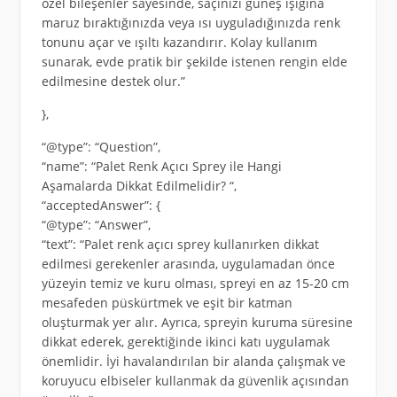
özel bileşenler sayesinde, saçınızı güneş ışığına
maruz bıraktığınızda veya ısı uyguladığınızda renk
tonunu açar ve ışıltı kazandırır. Kolay kullanım
sunarak, evde pratik bir şekilde istenen rengin elde
edilmesine destek olur.”
},
“@type”: “Question”,
“name”: “Palet Renk Açıcı Sprey ile Hangi
Aşamalarda Dikkat Edilmelidir? “,
“acceptedAnswer”: {
“@type”: “Answer”,
“text”: “Palet renk açıcı sprey kullanırken dikkat
edilmesi gerekenler arasında, uygulamadan önce
yüzeyin temiz ve kuru olması, spreyi en az 15-20 cm
mesafeden püskürtmek ve eşit bir katman
oluşturmak yer alır. Ayrıca, spreyin kuruma süresine
dikkat ederek, gerektiğinde ikinci katı uygulamak
önemlidir. İyi havalandırılan bir alanda çalışmak ve
koruyucu elbiseler kullanmak da güvenlik açısından