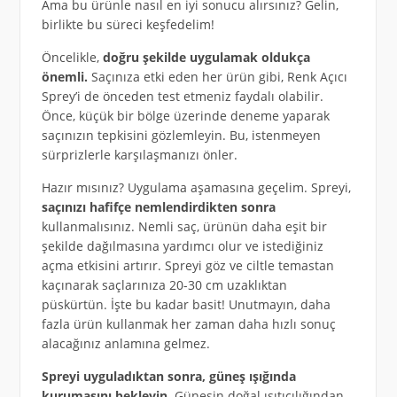
Ama bu ürünle nasıl en iyi sonucu alırsınız? Gelin,
birlikte bu süreci keşfedelim!
Öncelikle,
doğru şekilde uygulamak oldukça
önemli.
Saçınıza etki eden her ürün gibi, Renk Açıcı
Sprey’i de önceden test etmeniz faydalı olabilir.
Önce, küçük bir bölge üzerinde deneme yaparak
saçınızın tepkisini gözlemleyin. Bu, istenmeyen
sürprizlerle karşılaşmanızı önler.
Hazır mısınız? Uygulama aşamasına geçelim. Spreyi,
saçınızı hafifçe nemlendirdikten sonra
kullanmalısınız. Nemli saç, ürünün daha eşit bir
şekilde dağılmasına yardımcı olur ve istediğiniz
açma etkisini artırır. Spreyi göz ve ciltle temastan
kaçınarak saçlarınıza 20-30 cm uzaklıktan
püskürtün. İşte bu kadar basit! Unutmayın, daha
fazla ürün kullanmak her zaman daha hızlı sonuç
alacağınız anlamına gelmez.
Spreyi uyguladıktan sonra, güneş ışığında
kurumasını bekleyin.
Güneşin doğal ısıtıcılığından