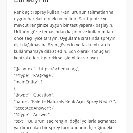
Renk açıcı sprey kullanırken, ürünün talimatlarına
uygun hareket etmek önemlidir. Saç tipinize ve
mevcut renginize uygun bir test yaparak başlayın.
Ürünün gözle temasından kaçının ve kullanımdan
önce saçı iyice tarayın. Uygulama sırasında spreyin
eşit dağılmasına özen gösterin ve fazla miktarda
kullanmamaya dikkat edin. Son olarak, sonuçları
kontrol ederek gerekirse işlemi tekrarlayın.
“@context”: “https://schema.org”,
“@type”: “FAQPage”,
“mainEntity”: [
{
“@type”: “Question”,
“name”: “Palette Naturals Renk Açıcı Sprey Nedir? “,
“acceptedAnswer”: {
“@type”: “Answer”,
“text”: “Bu ürün, saç rengini doğal yollarla açmanıza
yardımcı olan bir sprey formundadır. İçeriğindeki