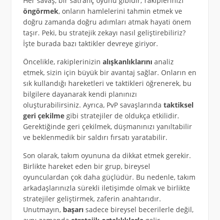
Her savaş, bir satranç oyunu gibidir; rakiplerinizi
öngörmek
, onların hamlelerini tahmin etmek ve
doğru zamanda doğru adımları atmak hayati önem
taşır. Peki, bu stratejik zekayı nasıl geliştirebiliriz?
İşte burada bazı taktikler devreye giriyor.
Öncelikle, rakiplerinizin
alışkanlıklarını
analiz
etmek, sizin için büyük bir avantaj sağlar. Onların en
sık kullandığı hareketleri ve taktikleri öğrenerek, bu
bilgilere dayanarak kendi planınızı
oluşturabilirsiniz. Ayrıca, PvP savaşlarında
taktiksel
geri çekilme
gibi stratejiler de oldukça etkilidir.
Gerektiğinde geri çekilmek, düşmanınızı yanıltabilir
ve beklenmedik bir saldırı fırsatı yaratabilir.
Son olarak, takım oyununa da dikkat etmek gerekir.
Birlikte hareket eden bir grup, bireysel
oyunculardan çok daha güçlüdür. Bu nedenle, takım
arkadaşlarınızla sürekli iletişimde olmak ve birlikte
stratejiler geliştirmek, zaferin anahtarıdır.
Unutmayın,
başarı
sadece bireysel becerilerle değil,