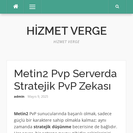
İçeriğe
Menü
atla
HIZMET VERGE
HIZMET VERGE
Metin2 Pvp Serverda
Stratejik PvP Zekası
admin
Mayıs 9, 2025
Metin2
PvP sunucularında başarılı olmak, sadece
güçlü bir karaktere sahip olmakla kalmaz; aynı
zamanda
stratejik düşünme
becerisine de bağlıdır.