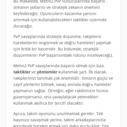
Bu makalede, Metin2 PvP sunucularında başarılı
olmanın yollarını ve stratejik zekanın önemini
keşfedeceğiz. Oyuncuların kazanma şansını
artırmak için kullanabilecekleri taktikler üzerinde
duracağız.
PvP savaşlarında stratejik düşünme, rakiplerin
hareketlerini öngörmek ve doğru hamleleri yapmak
için kritik bir beceridir. Bu bölümde, stratejik
düşünmenin PvP başarısındaki rolünü inceleyeceğiz.
Metin2 PvP savaşlarında başarılı olmak için bazı
taktikler
ve
yöntemler
kullanmak şart. İlk olarak,
rakiplerinizi tanımak çok önemlidir. Onların güçlü ve
zayıf yönlerini bilmek, savaş anında doğru hamleler
yapmanızı sağlar. Örneğin, eğer rakibinizin hızına
güveniyorsanız, onu yavaşlatacak yetenekleri
kullanmak akıllıca bir tercih olacaktır.
Ayrıca, takım oyununu unutmamak gerekir. Tek
başınıza savaşmak yerine, takım arkadaşlarınızla
koordineli hareket etmek sizi daha güçlü kılar. İşte