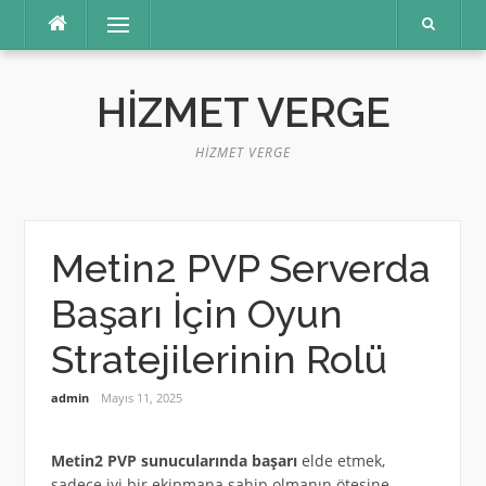
İçeriğe
Menü
atla
HIZMET VERGE
HIZMET VERGE
Metin2 PVP Serverda
Başarı İçin Oyun
Stratejilerinin Rolü
admin
Mayıs 11, 2025
Metin2 PVP sunucularında başarı
elde etmek,
sadece iyi bir ekipmana sahip olmanın ötesine