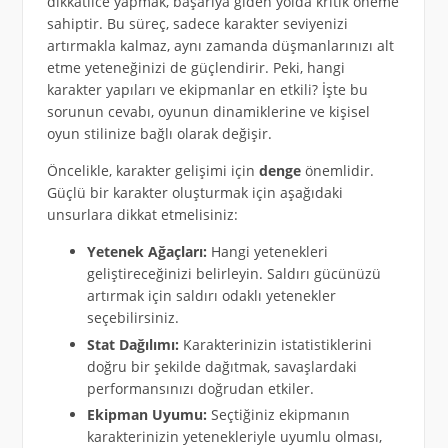
dikkatlice yapmak, başarıya giden yolda kritik öneme
sahiptir. Bu süreç, sadece karakter seviyenizi
artırmakla kalmaz, aynı zamanda düşmanlarınızı alt
etme yeteneğinizi de güçlendirir. Peki, hangi
karakter yapıları ve ekipmanlar en etkili? İşte bu
sorunun cevabı, oyunun dinamiklerine ve kişisel
oyun stilinize bağlı olarak değişir.
Öncelikle, karakter gelişimi için
denge
önemlidir.
Güçlü bir karakter oluşturmak için aşağıdaki
unsurlara dikkat etmelisiniz:
Yetenek Ağaçları:
Hangi yetenekleri
geliştireceğinizi belirleyin. Saldırı gücünüzü
artırmak için saldırı odaklı yetenekler
seçebilirsiniz.
Stat Dağılımı:
Karakterinizin istatistiklerini
doğru bir şekilde dağıtmak, savaşlardaki
performansınızı doğrudan etkiler.
Ekipman Uyumu:
Seçtiğiniz ekipmanın
karakterinizin yetenekleriyle uyumlu olması,