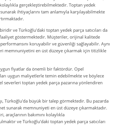
kolaylıkla gerçekleştirebilmektedir. Toptan yedek
 sunarak ihtiyaçlarını tam anlamıyla karşılayabilmekte
rtırmaktadır.
biridir ve Türkoğlu'daki toptan yedek parça satıcıları da
liyet göstermektedir. Müşteriler, orijinal kalitede
performansını koruyabilir ve güvenliği sağlayabilir. Aynı
ri memnuniyetini en üst düzeye çıkarmak için titizlikle
gun fiyatlar da önemli bir faktördür. Opel
çaları uygun maliyetlerle temin edebilmekte ve böylece
l severleri toptan yedek parça pazarına yönlendiren
şı, Türkoğlu'da büyük bir talep görmektedir. Bu pazarda
hizmet sunarak memnuniyeti en üst düzeye çıkarmaktadır.
i, araçlarının bakımını kolaylıkla
bulmaktır ve Türkoğlu'daki toptan yedek parça satıcıları