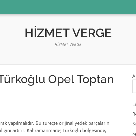
HIZMET VERGE
HIZMET VERGE
ürkoğlu Opel Toptan
A
L
R
ak yapılmalıdır. Bu süreçte orijinal yedek parçaların
S
ılığını artırır. Kahramanmaraş Türkoğlu bölgesinde,
S