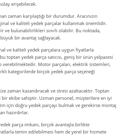
kolay erişebilecek.
aman zaman karşılaştığı bir durumdur. Aracınızın
jinal ve kaliteli yedek parçalar kullanmak önemlidir.
ir ve bulunabilirlikleri sınırlı olabilir. Bu noktada,
 büyük bir avantaj sağlayacak.
al ve kaliteli yedek parçalara uygun fiyatlarla
 bu toptan yedek parça satıcısı, geniş bir ürün yelpazesi
p verebilmektedir. Motor parçaları, elektrik sistemleri,
arklı kategorilerde birçok yedek parça seçeneği
 size zaman kazandıracak ve stresi azaltacaktır. Toptan
 bir ekibe sahiptir. Uzman personel, müşterilere en iyi
Sizin için doğru yedek parçayı bulmak ve gerekirse montaj
n hazırdırlar.
yedek parça imkanı, birçok avantajla birlikte
yatlarla temin edilebilmesi hem de yerel bir hizmete