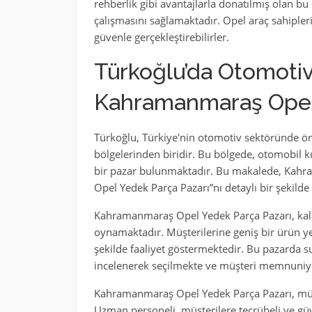
rehberlik gibi avantajlarla donatılmış olan bu s
çalışmasını sağlamaktadır. Opel araç sahipler
güvenle gerçekleştirebilirler.
Türkoğlu’da Otomotiv
Kahramanmaraş Opel 
Türkoğlu, Türkiye'nin otomotiv sektöründe ö
bölgelerinden biridir. Bu bölgede, otomobil ku
bir pazar bulunmaktadır. Bu makalede, Kahr
Opel Yedek Parça Pazarı”nı detaylı bir şekilde 
Kahramanmaraş Opel Yedek Parça Pazarı, kalite
oynamaktadır. Müşterilerine geniş bir ürün y
şekilde faaliyet göstermektedir. Bu pazarda su
incelenerek seçilmekte ve müşteri memnuniy
Kahramanmaraş Opel Yedek Parça Pazarı, müşt
Uzman personeli, müşterilere tecrübeli ve güv