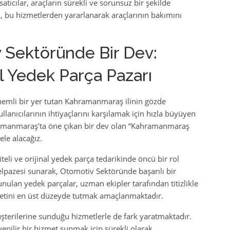
atıcılar, araçların sürekli ve sorunsuz bir şekilde
i, bu hizmetlerden yararlanarak araçlarının bakımını
 Sektöründe Bir Dev:
Yedek Parça Pazarı
nemli bir yer tutan Kahramanmaraş ilinin gözde
llanıcılarının ihtiyaçlarını karşılamak için hızla büyüyen
amanmaraş'ta öne çıkan bir dev olan “Kahramanmaraş
ele alacağız.
li ve orijinal yedek parça tedarikinde öncü bir rol
elpazesi sunarak, Otomotiv Sektöründe başarılı bir
nulan yedek parçalar, uzman ekipler tarafından titizlikle
etini en üst düzeyde tutmak amaçlanmaktadır.
erilerine sunduğu hizmetlerle de fark yaratmaktadır.
enilir bir hizmet sunmak için sürekli olarak