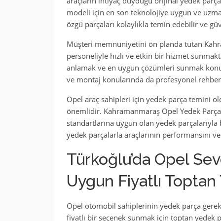
araçların ihtiyaç duyduğu orijinal yedek parç
modeli için en son teknolojiye uygun ve uzmanc
özgü parçaları kolaylıkla temin edebilir ve güv
Müşteri memnuniyetini ön planda tutan Kah
personeliyle hızlı ve etkin bir hizmet sunmakta
anlamak ve en uygun çözümleri sunmak konusun
ve montaj konularında da profesyonel rehberl
Opel araç sahipleri için yedek parça temini o
önemlidir. Kahramanmaraş Opel Yedek Parça Mer
standartlarına uygun olan yedek parçalarıyla b
yedek parçalarla araçlarının performansını ve da
Türkoğlu’da Opel Seve
Uygun Fiyatlı Toptan
Opel otomobil sahiplerinin yedek parça gereks
fiyatlı bir seçenek sunmak için toptan yedek 