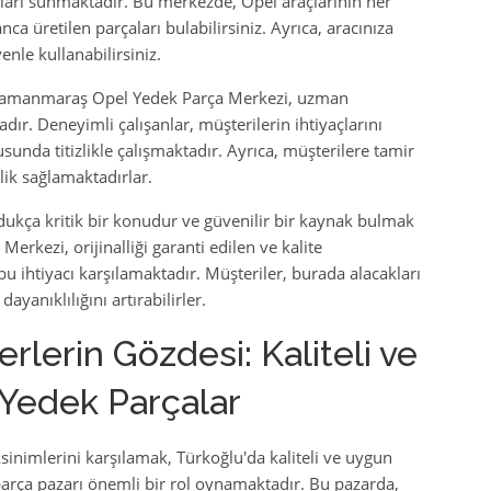
aları sunmaktadır. Bu merkezde, Opel araçlarının her
a üretilen parçaları bulabilirsiniz. Ayrıca, aracınıza
enle kullanabilirsiniz.
ramanmaraş Opel Yedek Parça Merkezi, uzman
dır. Deneyimli çalışanlar, müşterilerin ihtiyaçlarını
da titizlikle çalışmaktadır. Ayrıca, müşterilere tamir
ik sağlamaktadırlar.
ldukça kritik bir konudur ve güvenilir bir kaynak bulmak
kezi, orijinalliği garanti edilen ve kalite
u ihtiyacı karşılamaktadır. Müşteriler, burada alacakları
yanıklılığını artırabilirler.
rlerin Gözdesi: Kaliteli ve
 Yedek Parçalar
inimlerini karşılamak, Türkoğlu'da kaliteli ve uygun
parça pazarı önemli bir rol oynamaktadır. Bu pazarda,