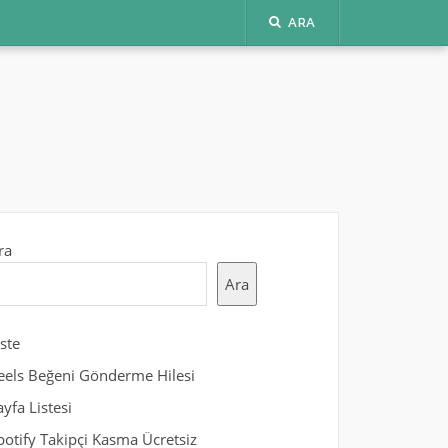
ARA
ra
Ara
iste
eels Beğeni Gönderme Hilesi
ayfa Listesi
potify Takipçi Kasma Ücretsiz