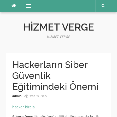
İçeriğe
Menü
atla
HIZMET VERGE
HIZMET VERGE
Hackerların Siber
Güvenlik
Eğitimindeki Önemi
admin
Ağustos 30, 2025
hacker kirala
Siber güvenlik
, günümüz dijital dünyasında kritik