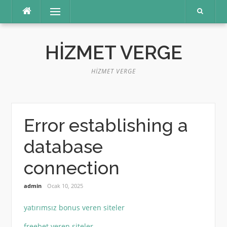
İçeriğe
Menü
atla
HIZMET VERGE
HIZMET VERGE
Error establishing a
database
connection
admin
Ocak 10, 2025
yatırımsız bonus veren siteler
freebet veren siteler