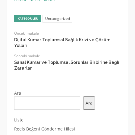
Uncategorized
KATEGORILER
Önceki makale
Dijital Kumar Toplumsal Sağlık Krizi ve Çözüm
Yolları
Sonraki makale
Sanal Kumar ve Toplumsal Sorunlar Birbirine Bağlı
Zararlar
Ara
Ara
Liste
Reels Beğeni Gönderme Hilesi