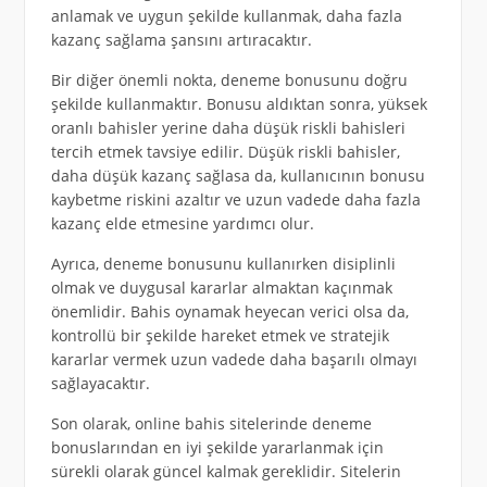
anlamak ve uygun şekilde kullanmak, daha fazla
kazanç sağlama şansını artıracaktır.
Bir diğer önemli nokta, deneme bonusunu doğru
şekilde kullanmaktır. Bonusu aldıktan sonra, yüksek
oranlı bahisler yerine daha düşük riskli bahisleri
tercih etmek tavsiye edilir. Düşük riskli bahisler,
daha düşük kazanç sağlasa da, kullanıcının bonusu
kaybetme riskini azaltır ve uzun vadede daha fazla
kazanç elde etmesine yardımcı olur.
Ayrıca, deneme bonusunu kullanırken disiplinli
olmak ve duygusal kararlar almaktan kaçınmak
önemlidir. Bahis oynamak heyecan verici olsa da,
kontrollü bir şekilde hareket etmek ve stratejik
kararlar vermek uzun vadede daha başarılı olmayı
sağlayacaktır.
Son olarak, online bahis sitelerinde deneme
bonuslarından en iyi şekilde yararlanmak için
sürekli olarak güncel kalmak gereklidir. Sitelerin