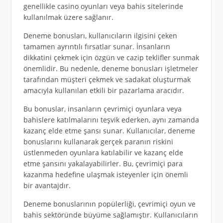
genellikle casino oyunları veya bahis sitelerinde
kullanılmak üzere sağlanır.
Deneme bonusları, kullanıcıların ilgisini çeken
tamamen ayrıntılı fırsatlar sunar. İnsanların
dikkatini çekmek için özgün ve cazip teklifler sunmak
önemlidir. Bu nedenle, deneme bonusları işletmeler
tarafından müşteri çekmek ve sadakat oluşturmak
amacıyla kullanılan etkili bir pazarlama aracıdır.
Bu bonuslar, insanların çevrimiçi oyunlara veya
bahislere katılmalarını teşvik ederken, aynı zamanda
kazanç elde etme şansı sunar. Kullanıcılar, deneme
bonuslarını kullanarak gerçek paranın riskini
üstlenmeden oyunlara katılabilir ve kazanç elde
etme şansını yakalayabilirler. Bu, çevrimiçi para
kazanma hedefine ulaşmak isteyenler için önemli
bir avantajdır.
Deneme bonuslarının popülerliği, çevrimiçi oyun ve
bahis sektöründe büyüme sağlamıştır. Kullanıcıların