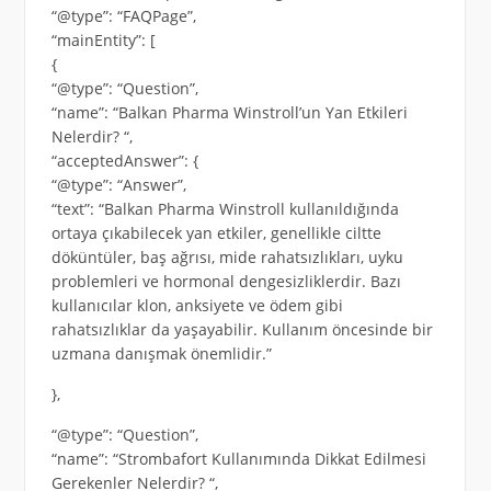
“@type”: “FAQPage”,
“mainEntity”: [
{
“@type”: “Question”,
“name”: “Balkan Pharma Winstroll’un Yan Etkileri
Nelerdir? “,
“acceptedAnswer”: {
“@type”: “Answer”,
“text”: “Balkan Pharma Winstroll kullanıldığında
ortaya çıkabilecek yan etkiler, genellikle ciltte
döküntüler, baş ağrısı, mide rahatsızlıkları, uyku
problemleri ve hormonal dengesizliklerdir. Bazı
kullanıcılar klon, anksiyete ve ödem gibi
rahatsızlıklar da yaşayabilir. Kullanım öncesinde bir
uzmana danışmak önemlidir.”
},
“@type”: “Question”,
“name”: “Strombafort Kullanımında Dikkat Edilmesi
Gerekenler Nelerdir? “,