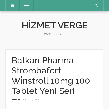
İçeriğe
Menü
atla
HIZMET VERGE
HIZMET VERGE
Balkan Pharma
Strombafort
Wi̇nstroll 10mg 100
Tablet Yeni Seri
admin
Kasım 2, 2024