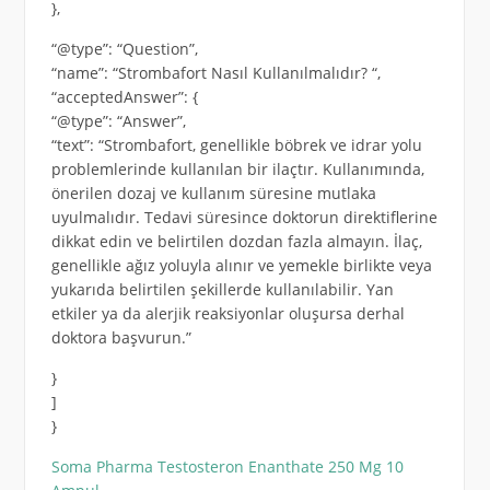
},
“@type”: “Question”,
“name”: “Strombafort Nasıl Kullanılmalıdır? “,
“acceptedAnswer”: {
“@type”: “Answer”,
“text”: “Strombafort, genellikle böbrek ve idrar yolu
problemlerinde kullanılan bir ilaçtır. Kullanımında,
önerilen dozaj ve kullanım süresine mutlaka
uyulmalıdır. Tedavi süresince doktorun direktiflerine
dikkat edin ve belirtilen dozdan fazla almayın. İlaç,
genellikle ağız yoluyla alınır ve yemekle birlikte veya
yukarıda belirtilen şekillerde kullanılabilir. Yan
etkiler ya da alerjik reaksiyonlar oluşursa derhal
doktora başvurun.”
}
]
}
Soma Pharma Testosteron Enanthate 250 Mg 10