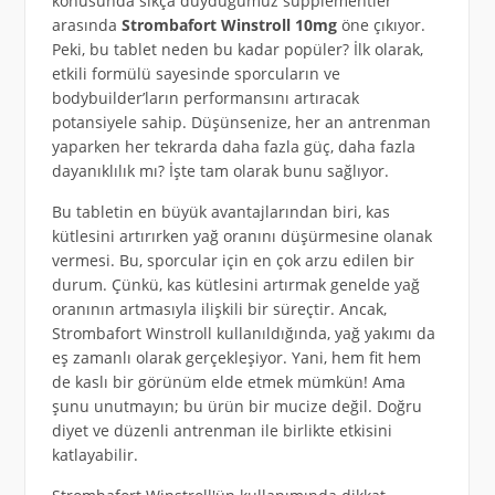
konusunda sıkça duyduğumuz supplementler
arasında
Strombafort Winstroll 10mg
öne çıkıyor.
Peki, bu tablet neden bu kadar popüler? İlk olarak,
etkili formülü sayesinde sporcuların ve
bodybuilder’ların performansını artıracak
potansiyele sahip. Düşünsenize, her an antrenman
yaparken her tekrarda daha fazla güç, daha fazla
dayanıklılık mı? İşte tam olarak bunu sağlıyor.
Bu tabletin en büyük avantajlarından biri, kas
kütlesini artırırken yağ oranını düşürmesine olanak
vermesi. Bu, sporcular için en çok arzu edilen bir
durum. Çünkü, kas kütlesini artırmak genelde yağ
oranının artmasıyla ilişkili bir süreçtir. Ancak,
Strombafort Winstroll kullanıldığında, yağ yakımı da
eş zamanlı olarak gerçekleşiyor. Yani, hem fit hem
de kaslı bir görünüm elde etmek mümkün! Ama
şunu unutmayın; bu ürün bir mucize değil. Doğru
diyet ve düzenli antrenman ile birlikte etkisini
katlayabilir.