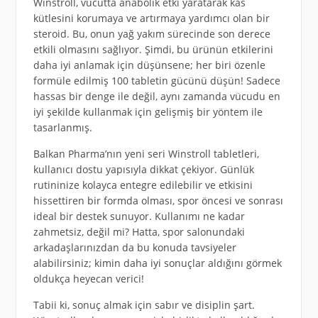
Winstroll, vücutta anabolik etki yaratarak kas
kütlesini korumaya ve artırmaya yardımcı olan bir
steroid. Bu, onun yağ yakım sürecinde son derece
etkili olmasını sağlıyor. Şimdi, bu ürünün etkilerini
daha iyi anlamak için düşünsene; her biri özenle
formüle edilmiş 100 tabletin gücünü düşün! Sadece
hassas bir denge ile değil, aynı zamanda vücudu en
iyi şekilde kullanmak için gelişmiş bir yöntem ile
tasarlanmış.
Balkan Pharma’nın yeni seri Winstroll tabletleri,
kullanıcı dostu yapısıyla dikkat çekiyor. Günlük
rutininize kolayca entegre edilebilir ve etkisini
hissettiren bir formda olması, spor öncesi ve sonrası
ideal bir destek sunuyor. Kullanımı ne kadar
zahmetsiz, değil mi? Hatta, spor salonundaki
arkadaşlarınızdan da bu konuda tavsiyeler
alabilirsiniz; kimin daha iyi sonuçlar aldığını görmek
oldukça heyecan verici!
Tabii ki, sonuç almak için sabır ve disiplin şart.