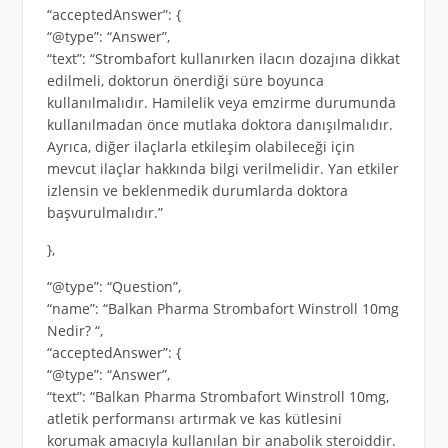
“acceptedAnswer”: {
“@type”: “Answer”,
“text”: “Strombafort kullanırken ilacın dozajına dikkat
edilmeli, doktorun önerdiği süre boyunca
kullanılmalıdır. Hamilelik veya emzirme durumunda
kullanılmadan önce mutlaka doktora danışılmalıdır.
Ayrıca, diğer ilaçlarla etkileşim olabileceği için
mevcut ilaçlar hakkında bilgi verilmelidir. Yan etkiler
izlensin ve beklenmedik durumlarda doktora
başvurulmalıdır.”
},
“@type”: “Question”,
“name”: “Balkan Pharma Strombafort Winstroll 10mg
Nedir? “,
“acceptedAnswer”: {
“@type”: “Answer”,
“text”: “Balkan Pharma Strombafort Winstroll 10mg,
atletik performansı artırmak ve kas kütlesini
korumak amacıyla kullanılan bir anabolik steroiddir.