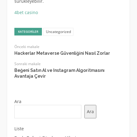
sürükleyebilir.
4bet casino
Uncategorized
KATEGORILER
Önceki makale
Hackerlar Metaverse Güvenliğini Nasıl Zorlar
Sonraki makale
Beğeni Satın Al ve Instagram Algoritmasını
Avantaja Çevir
Ara
Ara
Liste