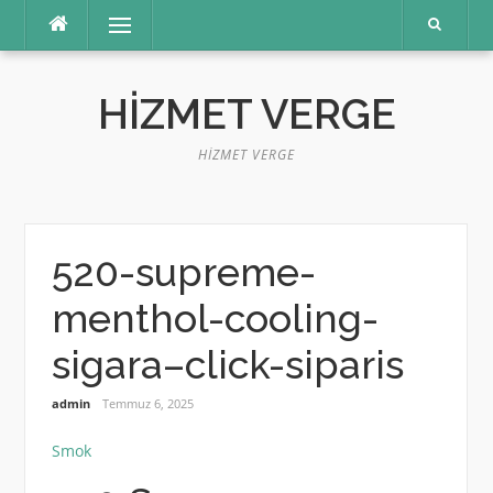
İçeriğe
Menü
atla
HIZMET VERGE
HIZMET VERGE
520-supreme-
menthol-cooling-
sigara–click-siparis
admin
Temmuz 6, 2025
Smok