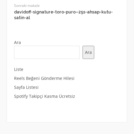
Sonraki makale
davidoff-signature-toro-puro–25s-ahsap-kutu-
satin-al
Ara
Ara
Liste
Reels Beğeni Gönderme Hilesi
Sayfa Listesi
Spotify Takipçi Kasma Ücretsiz